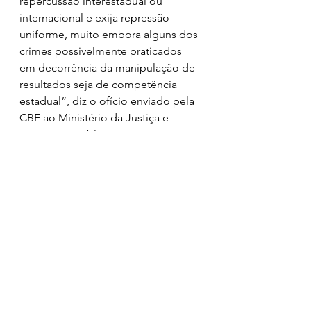
repercussão interestadual ou 
internacional e exija repressão 
uniforme, muito embora alguns dos 
crimes possivelmente praticados 
em decorrência da manipulação de 
resultados seja de competência 
estadual”, diz o ofício enviado pela 
CBF ao Ministério da Justiça e 
Segurança Pública.
A CBF também se colocou à 
disposição para fornecer o que for 
do interesse público para que as 
investigações cheguem a um bom 
termo, comprometendo-se a 
fornecer todos os documentos e 
informações que a autoridade 
entender pertinente.