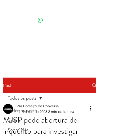
Por Karina Lindoso
Post
Todos os posts
Pra Começo de Conversa
Todos os posts
11 de mai. de 2023
2 min de leitura
MJSP pede abertura de
Saúde
inquérito para investigar
Sobre Nós