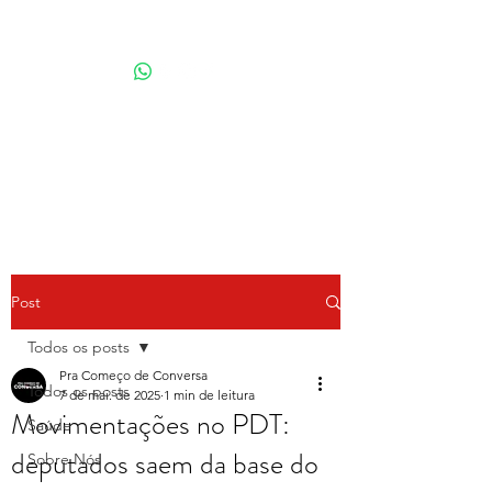
Por Karina Lindoso
Post
Todos os posts
Pra Começo de Conversa
Todos os posts
7 de mai. de 2025
1 min de leitura
Movimentações no PDT:
Saúde
deputados saem da base do
Sobre Nós