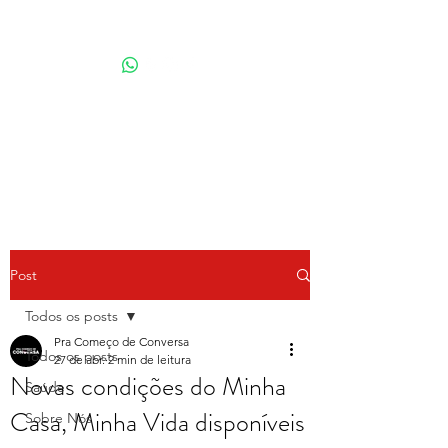
Por Karina Lindoso
Post
Todos os posts
Pra Começo de Conversa
Todos os posts
27 de abr.
2 min de leitura
Novas condições do Minha
Saúde
Casa, Minha Vida disponíveis
Sobre Nós