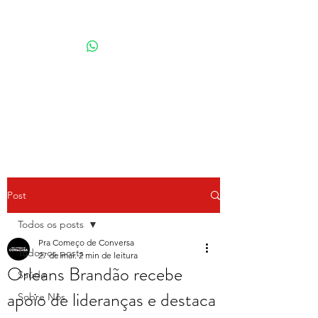
Por Karina Lindoso
Post
Todos os posts
Pra Começo de Conversa
Todos os posts
27 de mai.
2 min de leitura
Orleans Brandão recebe
Saúde
apoio de lideranças e destaca
Sobre Nós