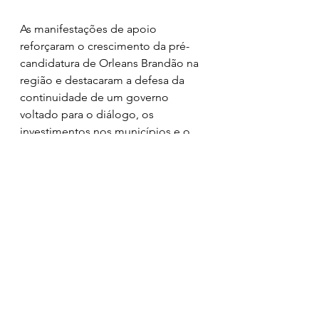
As manifestações de apoio 
reforçaram o crescimento da pré-
candidatura de Orleans Brandão na 
região e destacaram a defesa da 
continuidade de um governo 
voltado para o diálogo, os 
investimentos nos municípios e o 
cuidado com as pessoas.
“Eu tenho convicção do trabalho 
que já realizamos, mas também 
tenho a certeza de que o Maranhão 
ainda pode avançar muito mais. E é 
com trabalho, diálogo e 
compromisso com as pessoas que 
nós vamos continuar construindo 
um estado mais forte e mais justo 