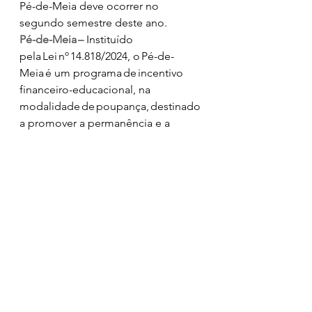
Pé-de-Meia deve ocorrer no 
segundo semestre deste ano. 
Pé-de-Meia –
 Instituído 
pela Lei nº 14.818/2024, o Pé-de-
Meia é um programa de incentivo 
financeiro-educacional, na 
modalidade de poupança, destinado 
a promover a permanência e a 
conclusão 
escolar de pessoas matriculadas no 
ensino médio público. Seu objetivo 
é democratizar o acesso e reduzir 
a desigualdade social entre os 
jovens do ensino médio, 
além de promover mais inclusão 
social pela educação, estimulando a 
mobilidade social. Os estados, o 
Distrito Federal e os municípios 
prestam as informações necessárias 