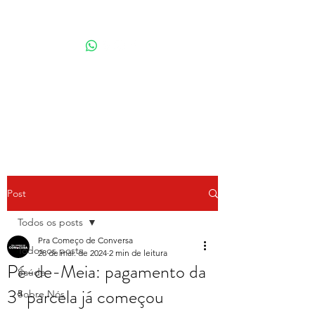
Por Karina Lindoso
Post
Todos os posts
Pra Começo de Conversa
Todos os posts
28 de mai. de 2024
2 min de leitura
Pé-de-Meia: pagamento da
Saúde
3ª parcela já começou
Sobre Nós