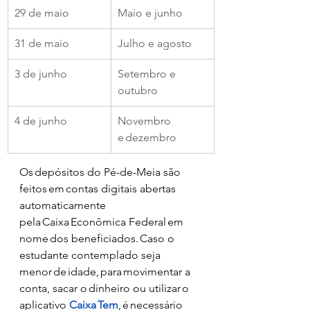
29 de maio 
Maio e junho   
31 de maio 
Julho e agosto 
3 de junho 
Setembro e 
outubro  
4 de junho 
Novembro 
e dezembro  
Os depósitos do Pé-de-Meia são 
feitos em contas digitais abertas 
automaticamente 
pela Caixa Econômica Federal em 
nome dos beneficiados. Caso o 
estudante contemplado seja 
menor de idade, para movimentar a 
conta, sacar o dinheiro ou utilizar o 
aplicativo 
Caixa Tem
, é necessário 