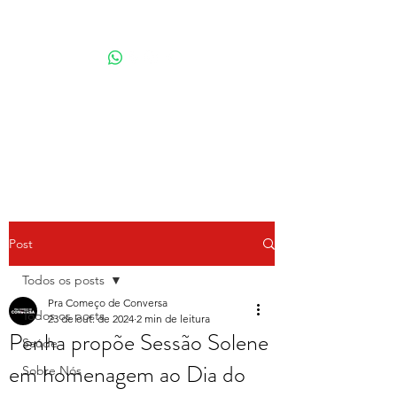
Por Karina Lindoso
Post
Todos os posts
Pra Começo de Conversa
Todos os posts
23 de out. de 2024
2 min de leitura
Penha propõe Sessão Solene
Saúde
em homenagem ao Dia do
Sobre Nós