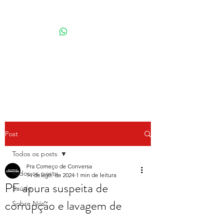
Por Karina Lindoso
Post
Todos os posts
Pra Começo de Conversa
Todos os posts
14 de ago. de 2024
1 min de leitura
PF apura suspeita de
Saúde
corrupção e lavagem de
Sobre Nós