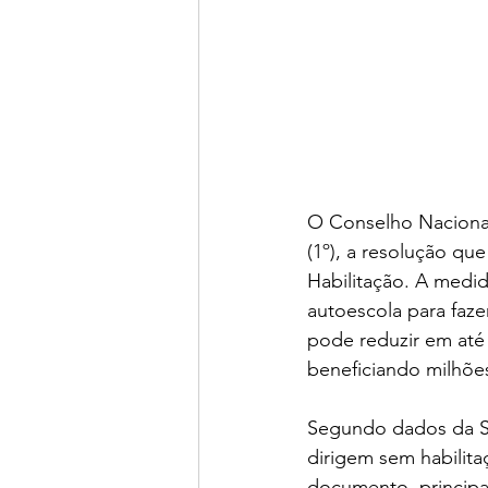
O Conselho Nacional
(1º), a resolução qu
Habilitação. A medid
autoescola para faze
pode reduzir em até 
beneficiando milhões
Segundo dados da Sec
dirigem sem habilit
documento, princip