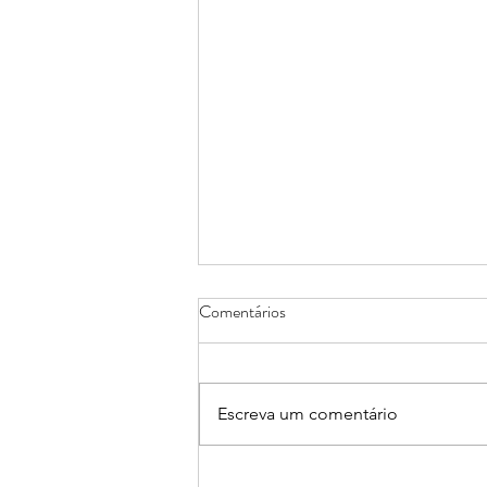
Comentários
Escreva um comentário
São Luís ganha mais cinco leis de