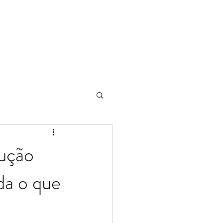
lução
da o que