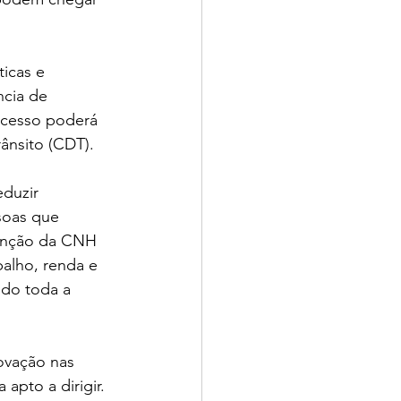
ticas e 
cia de 
ocesso poderá 
rânsito (CDT).
duzir 
soas que 
tenção da CNH 
balho, renda e 
do toda a 
ovação nas 
apto a dirigir. 