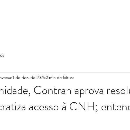
ós
nversa
1 de dez. de 2025
2 min de leitura
midade, Contran aprova reso
ratiza acesso à CNH; enten