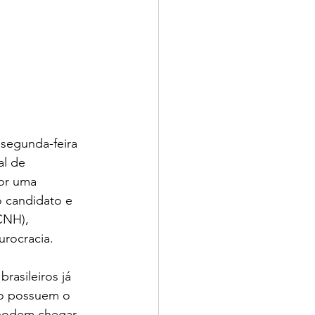
segunda-feira 
l de 
por uma 
o candidato e 
CNH), 
urocracia.
rasileiros já 
ão possuem o 
podem chegar 