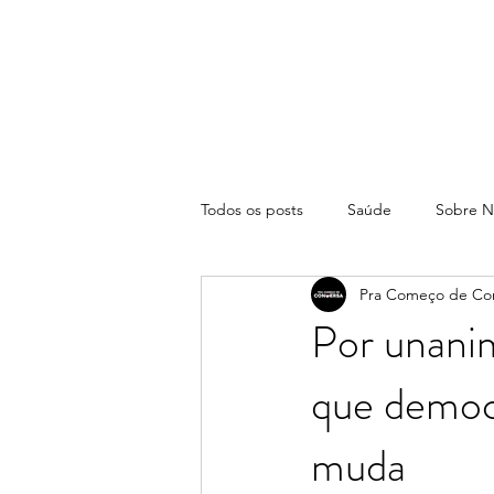
Todos os posts
Saúde
Sobre N
Pra Começo de Co
Por unani
que democ
muda