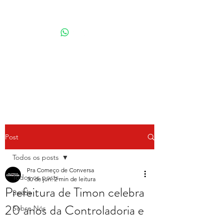
Por Karina Lindoso
Post
Todos os posts
Pra Começo de Conversa
Todos os posts
30 de jun.
2 min de leitura
Prefeitura de Timon celebra
Saúde
20 anos da Controladoria e
Sobre Nós