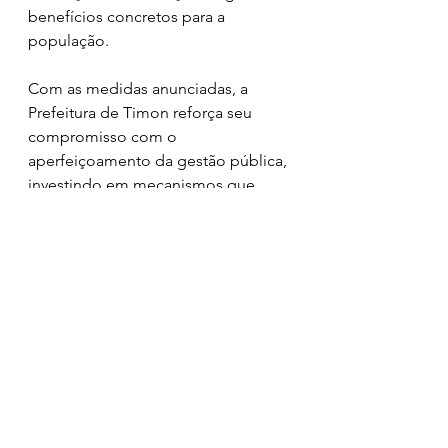
benefícios concretos para a 
população.
Com as medidas anunciadas, a 
Prefeitura de Timon reforça seu 
compromisso com o 
aperfeiçoamento da gestão pública, 
investindo em mecanismos que 
ampliam a transparência, fortalecem 
o controle interno e garantem mais 
eficiência na prestação dos serviços 
à população.
Ver tudo
Posts recentes