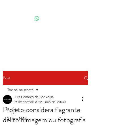
Por Karina Lindoso
Post
Todos os posts
Pra Começo de Conversa
Todos os posts
3 de ago. de 2022
3 min de leitura
Projeto considera flagrante
Saúde
delito filmagem ou fotografia
Sobre Nós