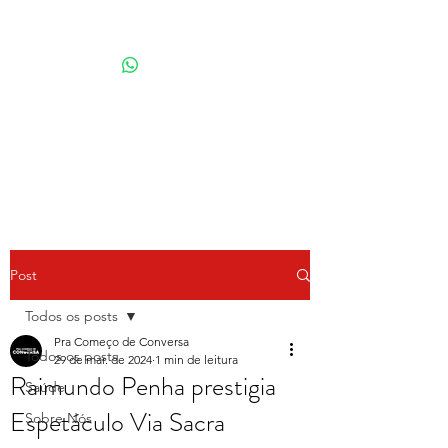
Por Karina Lindoso
Post
Todos os posts
Pra Começo de Conversa
Todos os posts
29 de mar. de 2024
1 min de leitura
Raimundo Penha prestigia
Saúde
Espetáculo Via Sacra
Sobre Nós