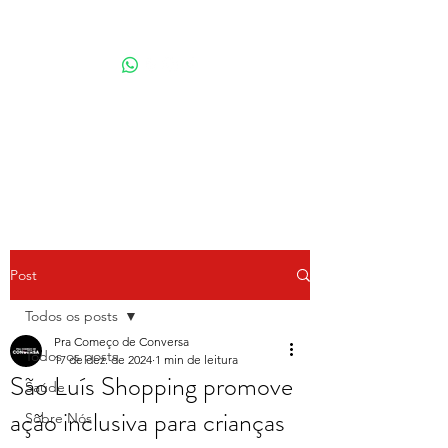
Por Karina Lindoso
Post
Todos os posts
Pra Começo de Conversa
Todos os posts
17 de dez. de 2024
1 min de leitura
São Luís Shopping promove
Saúde
ação inclusiva para crianças
Sobre Nós