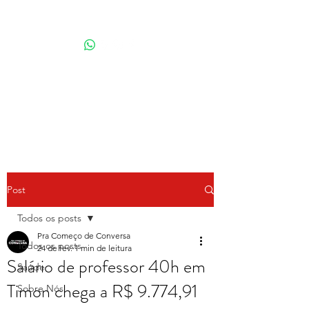
Por Karina Lindoso
Post
Todos os posts
Pra Começo de Conversa
Todos os posts
24 de fev.
1 min de leitura
Salário de professor 40h em
Saúde
Timon chega a R$ 9.774,91
Sobre Nós