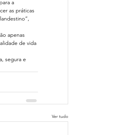
para a 
er as práticas 
landestino”, 
não apenas 
lidade de vida 
a, segura e 
Ver tudo