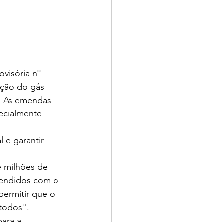
visória nº 
ação do gás 
r. As emendas 
ecialmente 
 e garantir 
 milhões de 
tendidos com o 
ermitir que o 
 todos".
ara a 