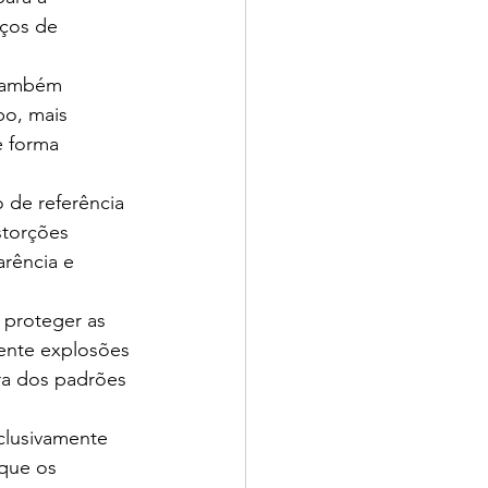
eços de 
 também 
o, mais 
e forma 
 de referência 
storções 
rência e 
proteger as 
mente explosões 
ra dos padrões 
clusivamente 
que os 