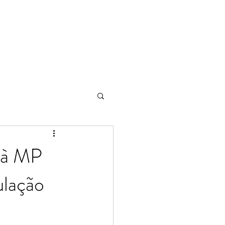
 à MP
ulação