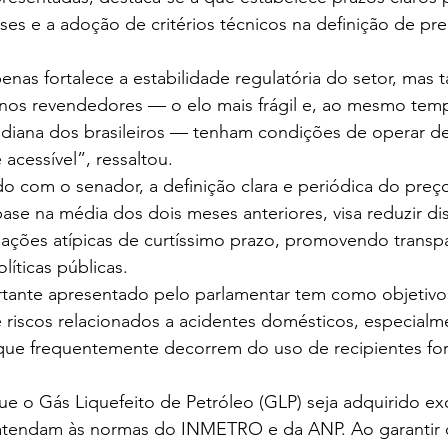
ses e a adoção de critérios técnicos na definição de pr
nas fortalece a estabilidade regulatória do setor, mas
os revendedores — o elo mais frágil e, ao mesmo temp
tidiana dos brasileiros — tenham condições de operar d
 acessível”, ressaltou.
o com o senador, a definição clara e periódica do preço
ase na média dos dois meses anteriores, visa reduzir di
ações atípicas de curtíssimo prazo, promovendo transpa
líticas públicas.
ante apresentado pelo parlamentar tem como objetivo 
 de riscos relacionados a acidentes domésticos, especial
 que frequentemente decorrem do uso de recipientes fo
e o Gás Liquefeito de Petróleo (GLP) seja adquirido ex
atendam às normas do INMETRO e da ANP. Ao garantir 