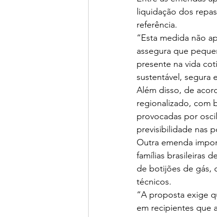
liquidação dos repas
referência.
“Esta medida não ape
assegura que pequen
presente na vida co
sustentável, segura e
Além disso, de acord
regionalizado, com b
provocadas por oscil
previsibilidade nas po
Outra emenda import
famílias brasileiras
de botijões de gás,
técnicos.
“A proposta exige qu
em recipientes que 