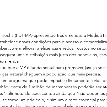
Rocha (PDT-MA) apresentou três emendas à Medida Pro
estabelece novas condições para o acesso e comercializ
objetivo é melhorar a eficiência e reduzir custos no seto
egurar uma distribuição mais justa dos benefícios, esp
aixa renda.
zou que a MP é fundamental para promover justiça social
o gás natural cheguem à população que mais precisa.
 um programa que pode impactar diretamente a vida de
anhão, cerca de 1 milhão de maranhenses poderão ser a
s", afirmou. Ele acrescentou ainda que "não podemos p
l se torne um privilégio, e sim um direito essencial para
esentadas, destaca-se a que estabelece prazos claros p