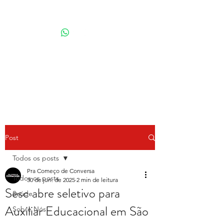
Por Karina Lindoso
Post
Todos os posts
Pra Começo de Conversa
Todos os posts
30 de jun. de 2025
2 min de leitura
Sesc abre seletivo para
Saúde
Auxiliar Educacional em São
Sobre Nós