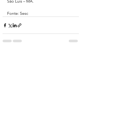
São Luís – MA.
Fonte: Sesc 
Ver tudo
Posts recentes