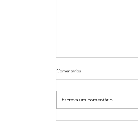
Comentários
Escreva um comentário
São Luís ganha mais cinco leis de
autoria de Raimundo Penha