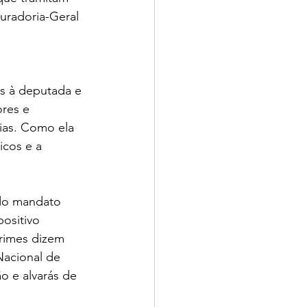
uradoria-Geral 
as à deputada e 
res e 
ias. Como ela 
icos e a 
 do mandato 
ositivo 
crimes dizem 
acional de 
o e alvarás de 