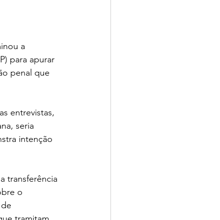
inou a 
P) para apurar 
ão penal que 
s entrevistas, 
na, seria 
nstra intenção 
a transferência 
obre o 
 de 
 que tramitam 