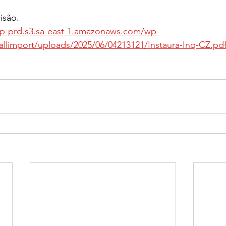
isão.
f-wp-prd.s3.sa-east-1.amazonaws.com/wp-
llimport/uploads/2025/06/04213121/Instaura-Inq-CZ.pd