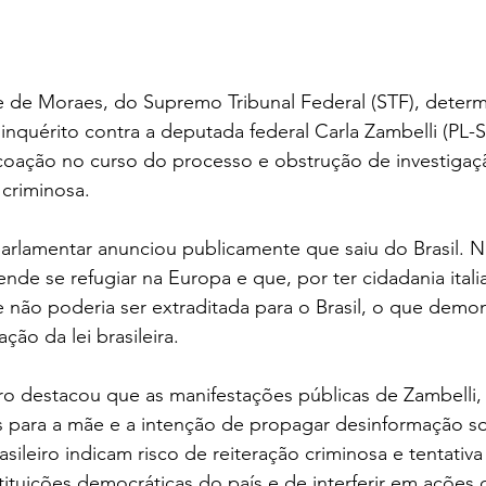
e de Moraes, do Supremo Tribunal Federal (STF), determ
inquérito contra a deputada federal Carla Zambelli (PL-S
 coação no curso do processo e obstrução de investigaç
criminosa. 
 parlamentar anunciou publicamente que saiu do Brasil. Na
nde se refugiar na Europa e que, por ter cidadania italia
 e não poderia ser extraditada para o Brasil, o que demo
ção da lei brasileira.
ro destacou que as manifestações públicas de Zambelli, 
is para a mãe e a intenção de propagar desinformação s
asileiro indicam risco de reiteração criminosa e tentativa
stituições democráticas do país e de interferir em ações