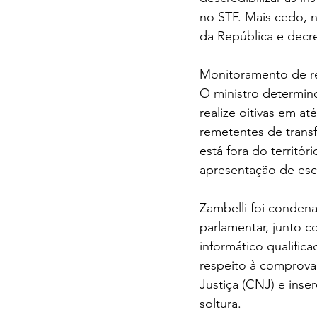
no STF. Mais cedo, n
da República e decre
Monitoramento de re
O ministro determino
realize oitivas em a
remetentes de transf
está fora do territór
apresentação de escl
Zambelli foi conden
parlamentar, junto c
informático qualific
respeito à comprova
Justiça (CNJ) e inse
soltura.