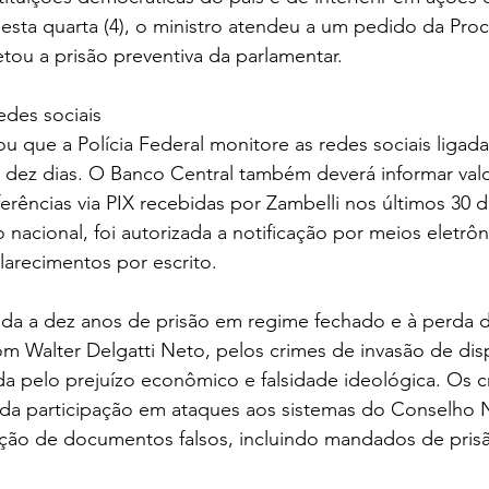
esta quarta (4), o ministro atendeu a um pedido da Proc
tou a prisão preventiva da parlamentar.
des sociais
u que a Polícia Federal monitore as redes sociais ligad
té dez dias. O Banco Central também deverá informar valo
erências via PIX recebidas por Zambelli nos últimos 30 d
io nacional, foi autorizada a notificação por meios eletrôn
arecimentos por escrito.
ada a dez anos de prisão em regime fechado e à perda
om Walter Delgatti Neto, pelos crimes de invasão de disp
ada pelo prejuízo econômico e falsidade ideológica. Os 
da participação em ataques aos sistemas do Conselho N
rção de documentos falsos, incluindo mandados de prisã