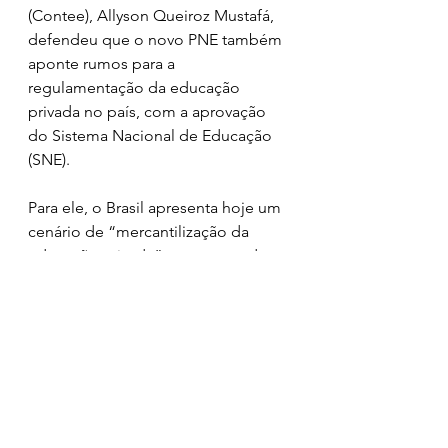
(Contee), Allyson Queiroz Mustafá, 
defendeu que o novo PNE também 
aponte rumos para a 
regulamentação da educação 
privada no país, com a aprovação 
do Sistema Nacional de Educação 
(SNE). 
Para ele, o Brasil apresenta hoje um 
cenário de “mercantilização da 
educação privada”, com cerca de 
seis grandes grupos educacionais 
do ensino superior com mais de 
50% das matrículas. Segundo ele, 
essa financeirização tem se 
estendido para o ensino básico, 
disputando, inclusive, o orçamento 
público em situações de gestão 
compartilhada e aquisição de 