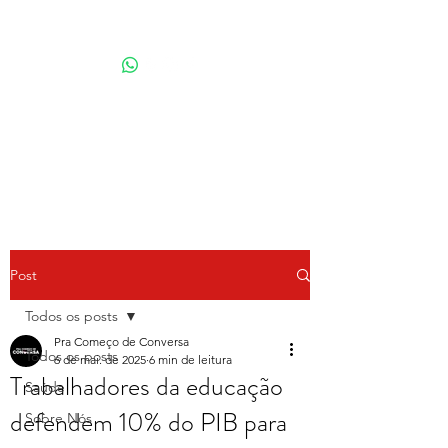
Por Karina Lindoso
Post
Todos os posts
Pra Começo de Conversa
Todos os posts
6 de mai. de 2025
6 min de leitura
Trabalhadores da educação
Saúde
defendem 10% do PIB para
Sobre Nós