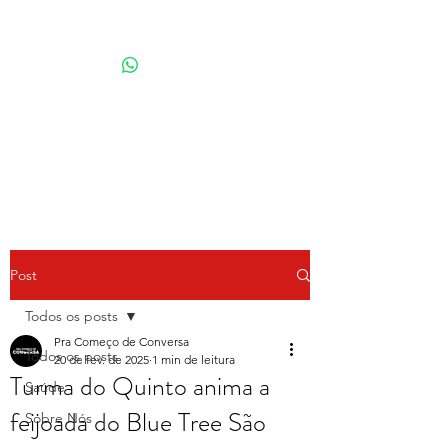
Por Karina Lindoso
Post
Todos os posts
Pra Começo de Conversa
Todos os posts
20 de fev. de 2025
1 min de leitura
Turma do Quinto anima a
Saúde
feijoada do Blue Tree São
Sobre Nós