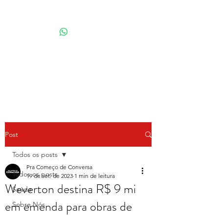
Por Karina Lindoso
Post
Todos os posts
Pra Começo de Conversa
Todos os posts
19 de set. de 2023
1 min de leitura
Weverton destina R$ 9 mi
Saúde
em emenda para obras de
Sobre Nós