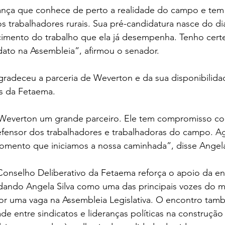
ança que conhece de perto a realidade do campo e tem 
s trabalhadores rurais. Sua pré-candidatura nasce do d
imento do trabalho que ela já desempenha. Tenho certe
ato na Assembleia”, afirmou o senador.
agradeceu a parceria de Weverton e da sua disponibilid
s da Fetaema. 
Weverton um grande parceiro. Ele tem compromisso co
ensor dos trabalhadores e trabalhadoras do campo. A
omento que iniciamos a nossa caminhada”, disse Angela 
nselho Deliberativo da Fetaema reforça o apoio da en
idando Angela Silva como uma das principais vozes do 
por uma vaga na Assembleia Legislativa. O encontro tam
de entre sindicatos e lideranças políticas na construção