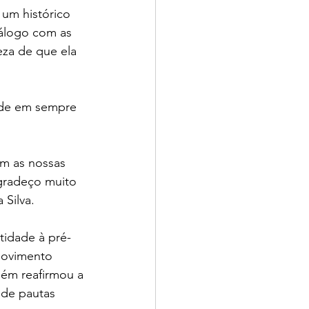
um histórico 
iálogo com as 
za de que ela 
ade em sempre 
m as nossas 
gradeço muito 
Silva.  
tidade à pré-
movimento 
bém reafirmou a 
 de pautas 