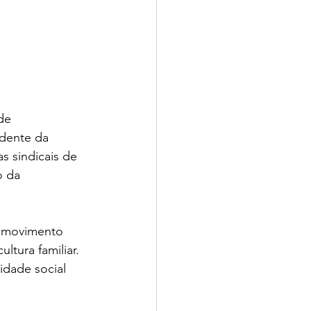
de 
dente da 
s sindicais de 
o da 
o movimento 
tura familiar. 
idade social 