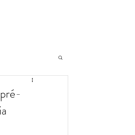
 pré-
ia