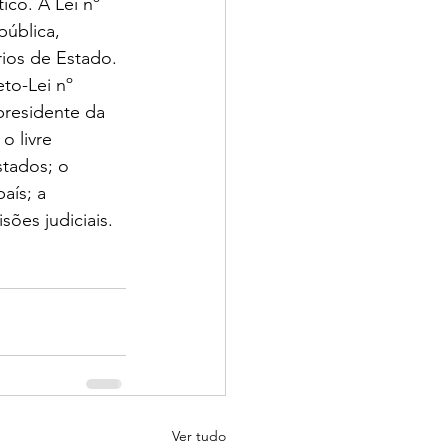
ico. A Lei nº 
ública, 
ios de Estado. 
to-Lei nº 
presidente da 
o livre 
stados; o 
aís; a 
ões judiciais. 
Ver tudo