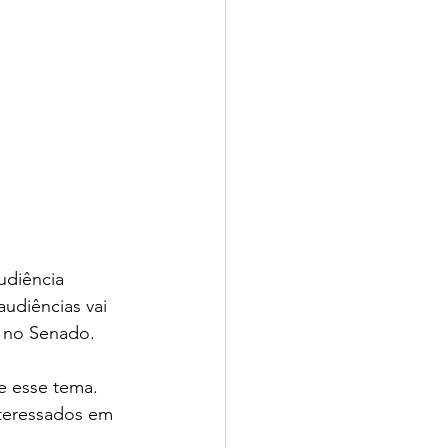
udiência 
audiências vai 
a no Senado. 
e esse tema. 
nteressados em 