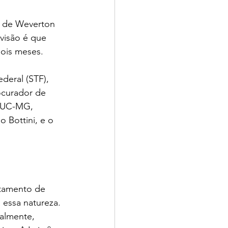
m de Weverton 
visão é que 
dois meses. 
deral (STF), 
ocurador de 
 PUC-MG, 
 Bottini, e o 
tamento de 
essa natureza. 
almente, 