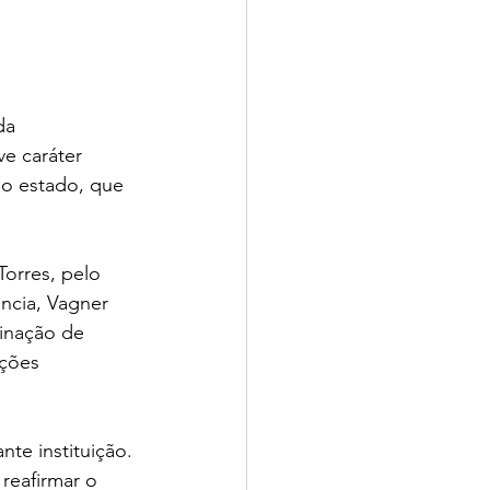
da 
e caráter 
no estado, que 
orres, pelo 
ência, Vagner 
tinação de 
ções 
te instituição. 
reafirmar o 