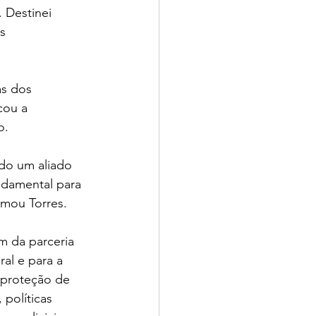
 Destinei 
s 
s dos 
cou a 
o.
do um aliado 
ndamental para 
rmou Torres.
m da parceria 
ral e para a 
 proteção de 
políticas 