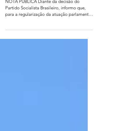
MDB
NOTA PÚBLICA Diante da decisão do
Partido Socialista Brasileiro, informo que,
para a regularização da atuação parlamentar
e para a formação de bancadas, blocos e
comissões, procedi, de maneira honrosa, à
minha filiação ao Movimento Democrático
Brasileiro. Tal providência tem por finalidade
assegurar a plena estabilidade da atuação
parlamentar, enquanto aguardo, com
serenidade e respeito, as definições do nosso
grupo político, liderado pelo governador
Carlos Brandão, responsáv