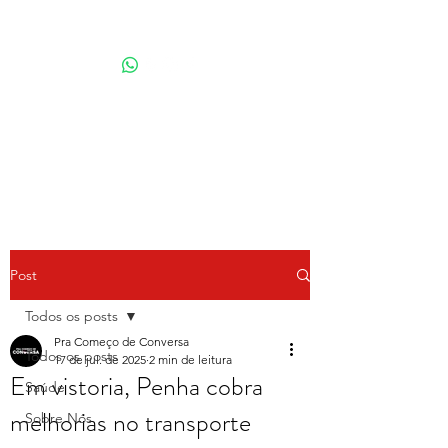
Por Karina Lindoso
Post
Todos os posts
Pra Começo de Conversa
Todos os posts
17 de jul. de 2025
2 min de leitura
Em vistoria, Penha cobra
Saúde
melhorias no transporte
Sobre Nós