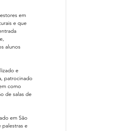
Gestores em 
urais e que 
entrada 
e, 
s alunos 
izado e 
, patrocinado 
 tem como 
ão de salas de 
zado em São 
 palestras e 