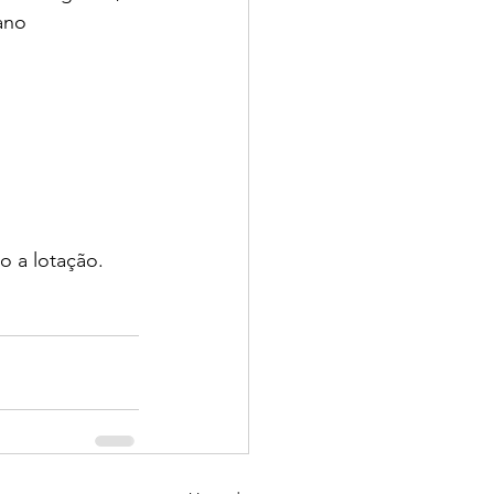
ano 
to a lotação.