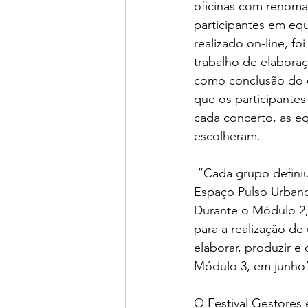
oficinas com renomad
participantes em equ
realizado on-line, f
trabalho de elabora
como conclusão do 
que os participantes
cada concerto, as eq
escolheram.
 “Cada grupo definiu seu nome, missão e visão artística: Sala Guarnicê, Sala Sotaques e 
Espaço Pulso Urbano.
Durante o Módulo 2
para a realização de
elaborar, produzir e
Módulo 3, em junho”,
O Festival Gestores