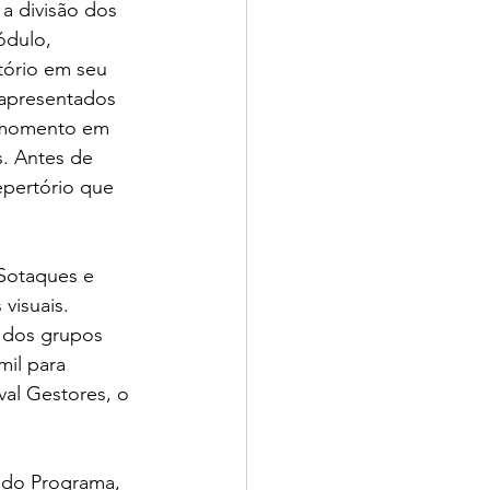
a divisão dos 
ódulo, 
tório em seu 
apresentados 
 momento em 
. Antes de 
epertório que 
visuais. 
 dos grupos 
il para 
val Gestores, o 
 do Programa, 