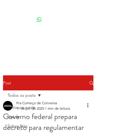
Por Karina Lindoso
Post
Todos os posts
Pra Começo de Conversa
Todos os posts
11 de jul. de 2025
1 min de leitura
Governo federal prepara
Saúde
decreto para regulamentar
Sobre Nós