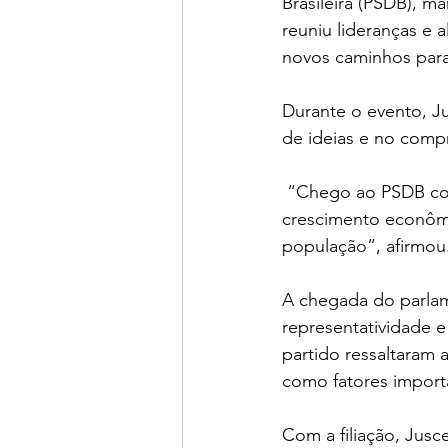
Brasileira (PSDB), ma
reuniu lideranças e 
novos caminhos para 
Durante o evento, J
de ideias e no comp
 “Chego ao PSDB com o propósito de contribuir com um projeto sólido, que priorize o 
crescimento econômi
população”, afirmou
A chegada do parlame
representatividade e
partido ressaltaram 
como fatores importa
Com a filiação, Jusce