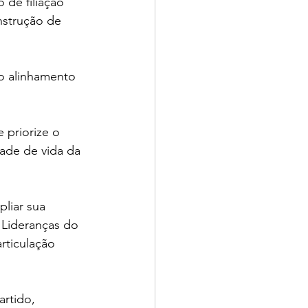
 de filiação 
nstrução de 
o alinhamento 
ade de vida da 
liar sua 
 Lideranças do 
rticulação 
artido, 