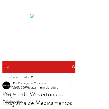
Por Karina Lindoso
Post
Todos os posts
Pra Começo de Conversa
Todos os posts
26 de ago. de 2024
1 min de leitura
Projeto de Weverton cria
Saúde
Programa de Medicamentos
Sobre Nós