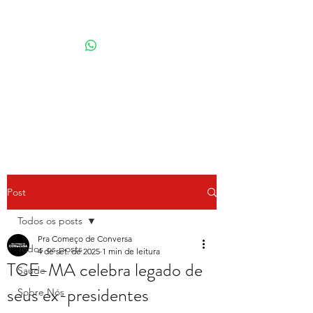
Por Karina Lindoso
Post
Todos os posts
Pra Começo de Conversa
Todos os posts
4 de set. de 2025
1 min de leitura
TCE-MA celebra legado de
Saúde
seus ex-presidentes
Sobre Nós