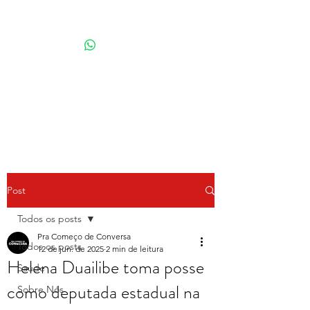
Por Karina Lindoso
Post
Todos os posts
Pra Começo de Conversa
Todos os posts
12 de jun. de 2025
2 min de leitura
Helena Duailibe toma posse
Saúde
como deputada estadual na
Sobre Nós